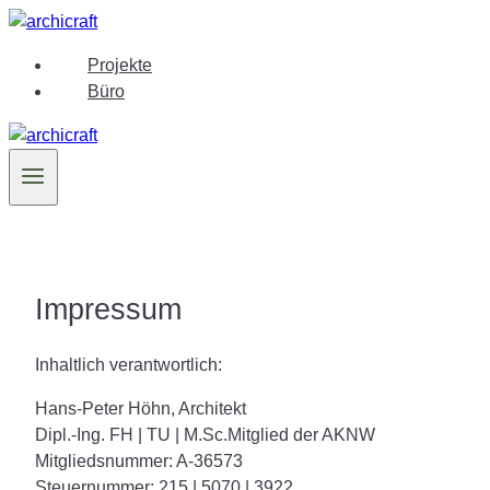
Zum
Inhalt
Projekte
springen
Büro
Impressum
Inhaltlich verantwortlich:
Hans-Peter Höhn, Architekt
Dipl.-Ing. FH | TU | M.Sc.Mitglied der AKNW
Mitgliedsnummer: A-36573
Steuernummer: 215 | 5070 | 3922