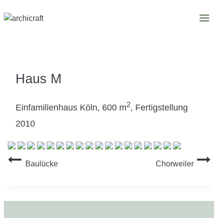
Zum
Inhalt
springen
Haus M
2
Einfamilienhaus Köln, 600 m
, Fertigstellung
2010
Beitragsnavigation
Baulücke
Chorweiler